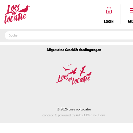
Location-Agentur
Vermiete mein Haus
LOGIN
Registrieren
Kontakt
Datenschutzrichtlinie
Allgemeine Geschäftsbedingungen
DE
© 2026 Loes op Locatie
concept & powered by
AWINK Websolutions