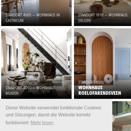
STANDORT 4065 – WOHNHAUS IN
STANDORT 1818 – WOHNHAUS
CASTRICUM
DELDEN
STANDORT 4000
WOHNHAUS
STANDORT 4050 – WOHNHAUS
ROELOFARENDSVEEN
MUIDEN
Diese Website verwendet funktionale Cookies
und Sitzungen, damit die Website korrekt
funktioniert
Mehr lesen