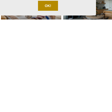
OK!
STANDORT 4095 – WOHNHAUS
RIJSWIJK
STANDORT 3085 – LOFT AMSTE
STANDORT 4030 – WOHNHAUS
STANDORT 4035 – ATELIER
AERDENHOUT
AMSTERDAM