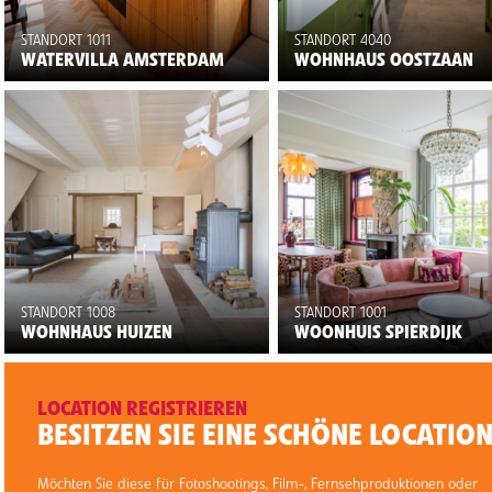
STANDORT 1011
STANDORT 4040
WATERVILLA AMSTERDAM
WOHNHAUS OOSTZAAN
STANDORT 1008
STANDORT 1001
WOHNHAUS HUIZEN
WOONHUIS SPIERDIJK
LOCATION REGISTRIEREN
BESITZEN SIE EINE SCHÖNE LOCATIO
Möchten Sie diese für Fotoshootings, Film-, Fernsehproduktionen oder