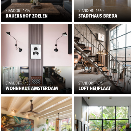
STANDORT 1715
STANDORT 1660
BAUERNHOF ZOELEN
STADTHAUS BREDA
STANDORT 1438
STANDORT 1675
WOHNHAUS AMSTERDAM
LOFT HEIJPLAAT