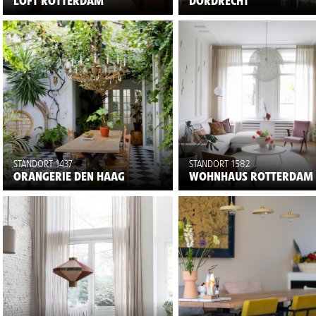
LOFT ROTTERDAM
DORDRECHT
STANDORT 1437
STANDORT 1582
ORANGERIE DEN HAAG
WOHNHAUS ROTTERDAM