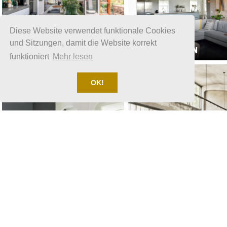
Diese Website verwendet funktionale Cookies
STANDORT 1312
STANDORT 1599
EINFAMILIENHAUS IN DER
BAUERNHAUS
und Sitzungen, damit die Website korrekt
NÄHE VON ROTTERDAM
BARSINGERHORN
funktioniert
Mehr lesen
OK!
STANDORT 1500
INDUSTRIEGEBIET IN DER
STANDORT 1571
ALTE SCHULE AMSTERDAM
NÄHE VON AMSTERDAM